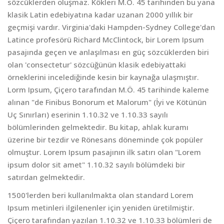
sözcüklerden oluşmaz. Kökleri M.Ö. 45 tarihinden bu yana
klasik Latin edebiyatına kadar uzanan 2000 yıllık bir
geçmişi vardır. Virginia'daki Hampden-Sydney College'dan
Latince profesörü Richard McClintock, bir Lorem Ipsum
pasajında geçen ve anlaşılması en güç sözcüklerden biri
olan 'consectetur' sözcüğünün klasik edebiyattaki
örneklerini incelediğinde kesin bir kaynağa ulaşmıştır.
Lorm Ipsum, Çiçero tarafından M.Ö. 45 tarihinde kaleme
alınan "de Finibus Bonorum et Malorum" (İyi ve Kötünün
Uç Sınırları) eserinin 1.10.32 ve 1.10.33 sayılı
bölümlerinden gelmektedir. Bu kitap, ahlak kuramı
üzerine bir tezdir ve Rönesans döneminde çok popüler
olmuştur. Lorem Ipsum pasajının ilk satırı olan "Lorem
ipsum dolor sit amet" 1.10.32 sayılı bölümdeki bir
satırdan gelmektedir.
1500'lerden beri kullanılmakta olan standard Lorem
Ipsum metinleri ilgilenenler için yeniden üretilmiştir.
Çiçero tarafından yazılan 1.10.32 ve 1.10.33 bölümleri de