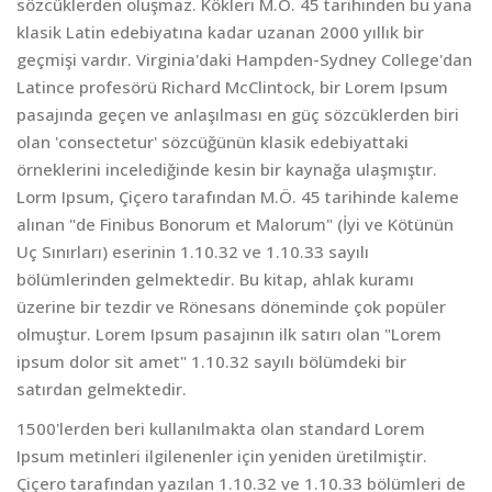
sözcüklerden oluşmaz. Kökleri M.Ö. 45 tarihinden bu yana
klasik Latin edebiyatına kadar uzanan 2000 yıllık bir
geçmişi vardır. Virginia'daki Hampden-Sydney College'dan
Latince profesörü Richard McClintock, bir Lorem Ipsum
pasajında geçen ve anlaşılması en güç sözcüklerden biri
olan 'consectetur' sözcüğünün klasik edebiyattaki
örneklerini incelediğinde kesin bir kaynağa ulaşmıştır.
Lorm Ipsum, Çiçero tarafından M.Ö. 45 tarihinde kaleme
alınan "de Finibus Bonorum et Malorum" (İyi ve Kötünün
Uç Sınırları) eserinin 1.10.32 ve 1.10.33 sayılı
bölümlerinden gelmektedir. Bu kitap, ahlak kuramı
üzerine bir tezdir ve Rönesans döneminde çok popüler
olmuştur. Lorem Ipsum pasajının ilk satırı olan "Lorem
ipsum dolor sit amet" 1.10.32 sayılı bölümdeki bir
satırdan gelmektedir.
1500'lerden beri kullanılmakta olan standard Lorem
Ipsum metinleri ilgilenenler için yeniden üretilmiştir.
Çiçero tarafından yazılan 1.10.32 ve 1.10.33 bölümleri de